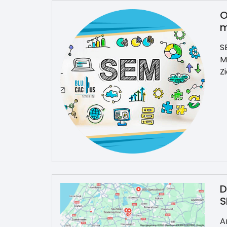
O
m
S
M
Z
D
S
A