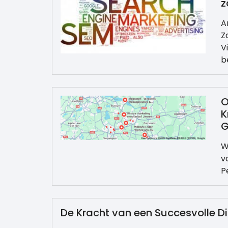
z
A
Z
V
b
O
K
G
W
v
P
De Kracht van een Succesvolle 