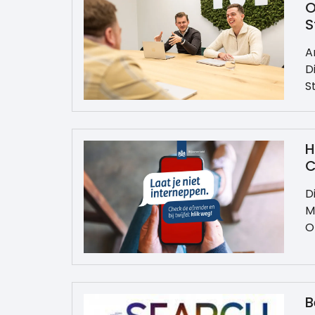
O
S
A
D
S
H
C
D
M
O
B