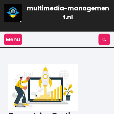
Naar
multimedia-managemen
de
inhoud
t.nl
gaan
Menu