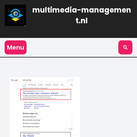
Naar
multimedia-managemen
de
inhoud
t.nl
gaan
Menu