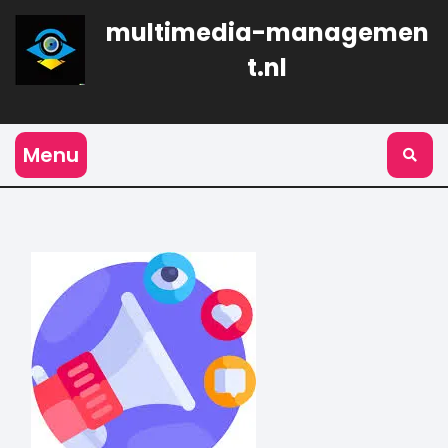
Naar
multimedia-managemen
de
inhoud
t.nl
gaan
Menu