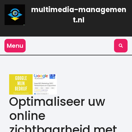
Naar
multimedia-managemen
de
inhoud
t.nl
gaan
Menu
Optimaliseer uw
online
zichtbaarheid met