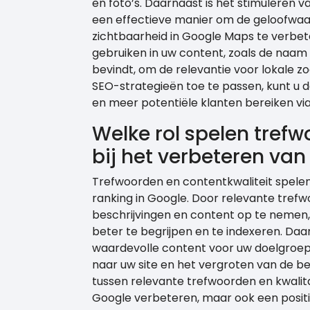
en foto’s. Daarnaast is het stimuleren v
een effectieve manier om de geloofwaar
zichtbaarheid in Google Maps te verbet
gebruiken in uw content, zoals de naam v
bevindt, om de relevantie voor lokale 
SEO-strategieën toe te passen, kunt u d
en meer potentiële klanten bereiken vi
Welke rol spelen trefw
bij het verbeteren van
Trefwoorden en contentkwaliteit spelen 
ranking in Google. Door relevante trefw
beschrijvingen en content op te nemen,
beter te begrijpen en te indexeren. Da
waardevolle content voor uw doelgroep
naar uw site en het vergroten van de b
tussen relevante trefwoorden en kwalitat
Google verbeteren, maar ook een positi