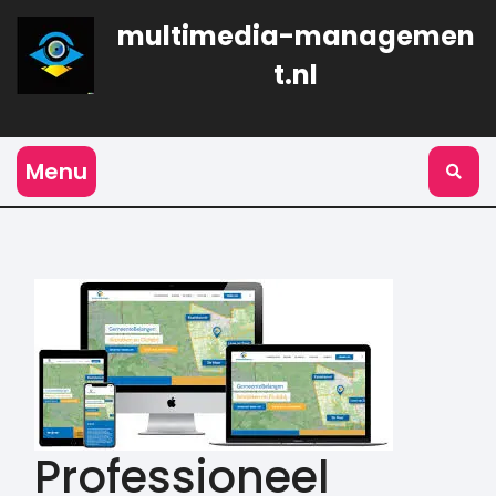
Naar
multimedia-managemen
de
inhoud
t.nl
gaan
Menu
Professioneel