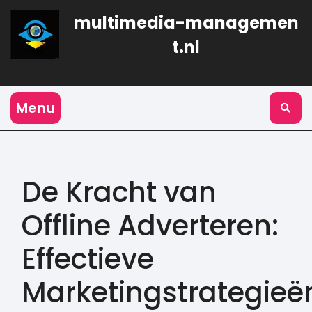
Naar
multimedia-managemen
de
inhoud
t.nl
gaan
Menu
De Kracht van
Offline Adverteren:
Effectieve
Marketingstrategieë