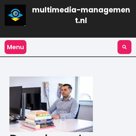
Naar
multimedia-managemen
de
inhoud
t.nl
gaan
Menu