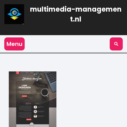
Naar
multimedia-managemen
de
inhoud
t.nl
gaan
Menu