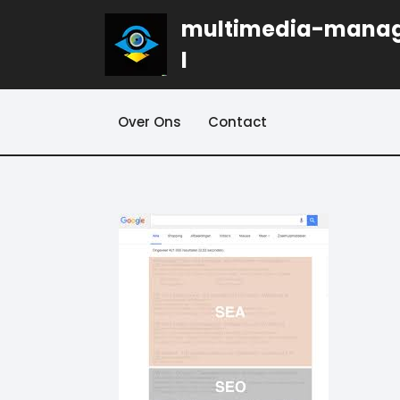
Naar
multimedia-mana
de
inhoud
l
gaan
Over Ons
Contact