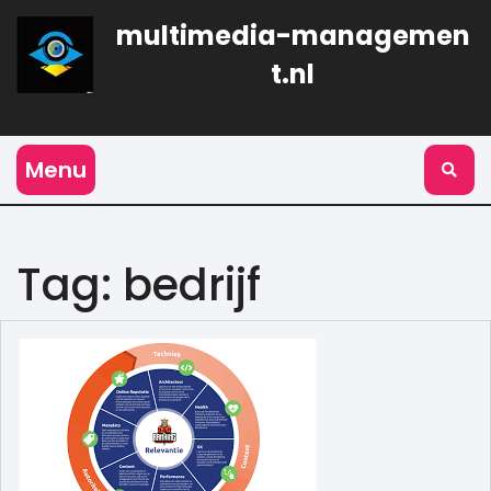
Naar
multimedia-managemen
de
inhoud
t.nl
gaan
Menu
Tag:
bedrijf