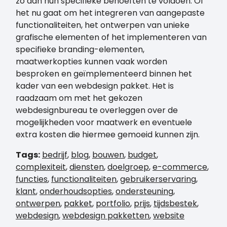
zo aan hun specifieke behoeften te voldoen. Of
het nu gaat om het integreren van aangepaste
functionaliteiten, het ontwerpen van unieke
grafische elementen of het implementeren van
specifieke branding-elementen,
maatwerkopties kunnen vaak worden
besproken en geïmplementeerd binnen het
kader van een webdesign pakket. Het is
raadzaam om met het gekozen
webdesignbureau te overleggen over de
mogelijkheden voor maatwerk en eventuele
extra kosten die hiermee gemoeid kunnen zijn.
Tags:
bedrijf
,
blog
,
bouwen
,
budget
,
complexiteit
,
diensten
,
doelgroep
,
e-commerce
,
functies
,
functionaliteiten
,
gebruikerservaring
,
klant
,
onderhoudsopties
,
ondersteuning
,
ontwerpen
,
pakket
,
portfolio
,
prijs
,
tijdsbestek
,
webdesign
,
webdesign pakketten
,
website