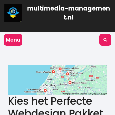
Naar
multimedia-managemen
de
inhoud
t.nl
gaan
Menu
Kies het Perfecte
Webdesign Pakket