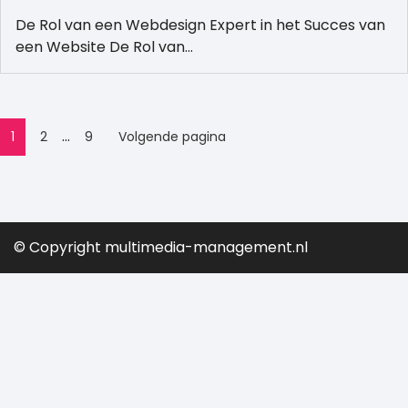
De Rol van een Webdesign Expert in het Succes van
een Website De Rol van…
Posts
…
1
2
9
Volgende pagina
pagination
© Copyright multimedia-management.nl