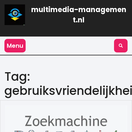
Naar
multimedia-managemen
de
inhoud
t.nl
gaan
Menu
Tag:
gebruiksvriendelijkhe