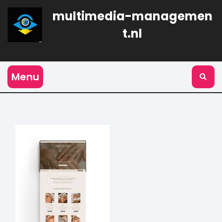
Naar
multimedia-managemen
de
inhoud
t.nl
gaan
Menu