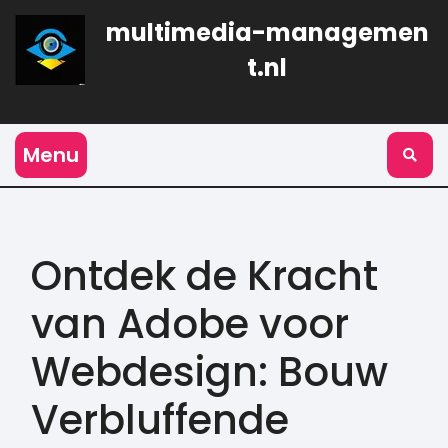
Naar
multimedia-managemen
de
inhoud
t.nl
gaan
Menu
Ontdek de Kracht
van Adobe voor
Webdesign: Bouw
Verbluffende