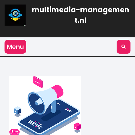
Naar
multimedia-managemen
de
inhoud
t.nl
gaan
Menu