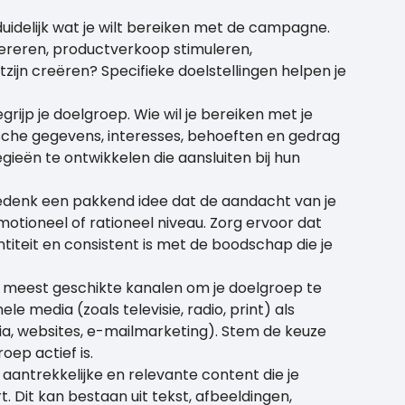
 duidelijk wat je wilt bereiken met de campagne.
reren, productverkoop stimuleren,
ijn creëren? Specifieke doelstellingen helpen je
grijp je doelgroep. Wie wil je bereiken met je
he gegevens, interesses, behoeften en gedrag
ieën te ontwikkelen die aansluiten bij hun
edenk een pakkend idee dat de aandacht van je
otioneel of rationeel niveau. Zorg ervoor dat
ntiteit en consistent is met de boodschap die je
de meest geschikte kanalen om je doelgroep te
e media (zoals televisie, radio, print) als
dia, websites, e-mailmarketing). Stem de keuze
oep actief is.
antrekkelijke en relevante content die je
Dit kan bestaan uit tekst, afbeeldingen,