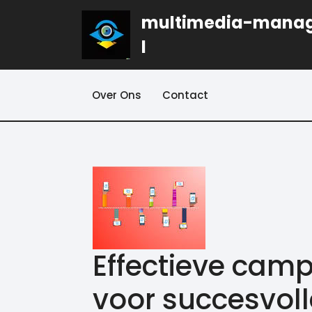
Naar
multimedia-mana
de
inhoud
l
gaan
Over Ons
Contact
Effectieve cam
voor succesvoll