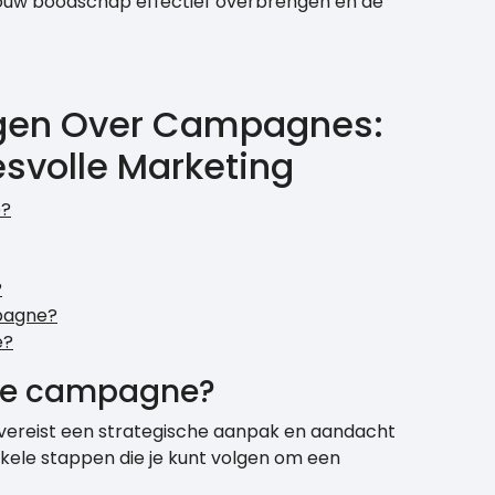
 jouw boodschap effectief overbrengen en de
agen Over Campagnes:
esvolle Marketing
e?
?
pagne?
e?
de campagne?
ereist een strategische aanpak en aandacht
enkele stappen die je kunt volgen om een