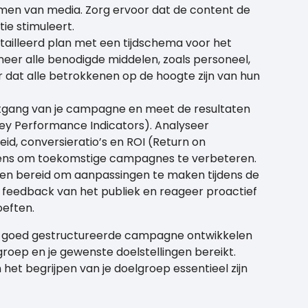
ormen van media. Zorg ervoor dat de content de
ie stimuleert.
tailleerd plan met een tijdschema voor het
eer alle benodigde middelen, zoals personeel,
 dat alle betrokkenen op de hoogte zijn van hun
rtgang van je campagne en meet de resultaten
Key Performance Indicators). Analyseer
id, conversieratio’s en ROI (Return on
vens om toekomstige campagnes te verbeteren.
l en bereid om aanpassingen te maken tijdens de
r feedback van het publiek en reageer proactief
oeften.
en goed gestructureerde campagne ontwikkelen
roep en je gewenste doelstellingen bereikt.
 het begrijpen van je doelgroep essentieel zijn