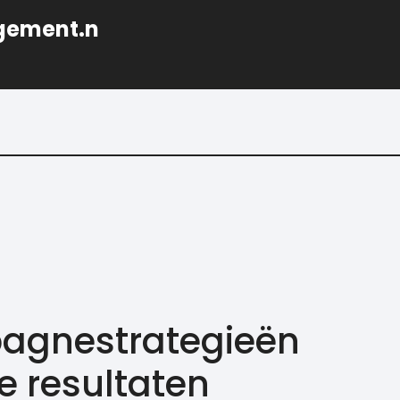
gement.n
pagnestrategieën
e resultaten