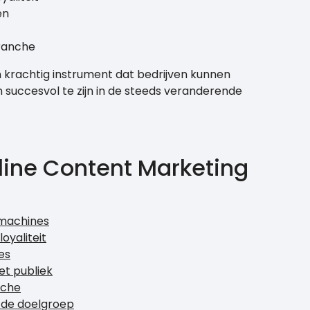
en
branche
n krachtig instrument dat bedrijven kunnen
 succesvol te zijn in de steeds veranderende
line Content Marketing
kmachines
oyaliteit
es
et publiek
nche
 de doelgroep