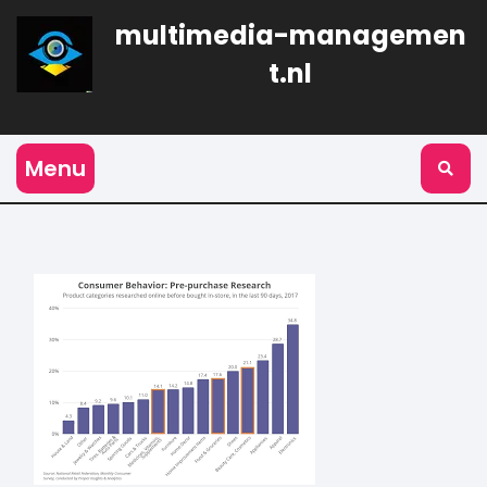
Naar
multimedia-managemen
de
inhoud
t.nl
gaan
Menu