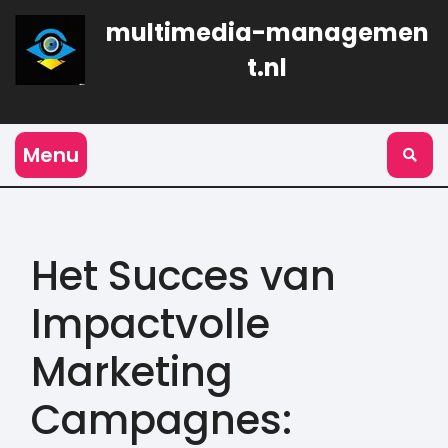
Naar
multimedia-managemen
de
inhoud
t.nl
gaan
Menu
Het Succes van
Impactvolle
Marketing
Campagnes: