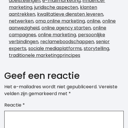
doelstellingen
,
e-mailmarketing
,
influencer
marketing
,
juridische aspecten
,
klanten
aantrekken
,
kwalitatieve diensten leveren
,
netwerken
,
oma online marketing
,
online
,
online
aanwezigheid
,
online agency starten
,
online
campagnes
,
online marketing
,
persoonlijke
verbindingen
,
reclameboodschappen
,
senior
experts
,
sociale mediaplatforms
,
storytelling
,
traditionele marketingprincipes
Geef een reactie
Het e-mailadres wordt niet gepubliceerd.
Vereiste
velden zijn gemarkeerd met
*
Reactie
*