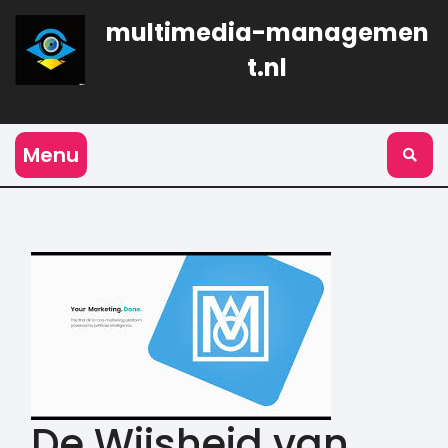
Naar
multimedia-managemen
de
inhoud
t.nl
gaan
Menu
De Wijsheid van