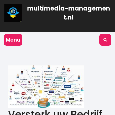
Naar
multimedia-managemen
de
inhoud
t.nl
gaan
Menu
Versterk uw Bedrijf