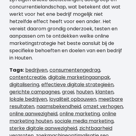
concurrentielandschap, wat betekent dat wat
werkt voor het ene bedrijf mogelijk niet
hetzelfde effect heeft voor een ander. Het
vereist daarom grondig onderzoek, testen en
aanpassen om te ontdekken welke online
marketingstrategie het beste aansluit bij de
specifieke behoeften en doelen van een bedrijf
in Houten.
Tags:
bedrijven
,
consumentengedrag
,
contentcreatie
,
digitale marketingaanpak
,
digitalisering
,
effectieve digitale strategieën
,
gerichte campagnes
,
groei
,
houten
,
klanten
,
lokale bedrijven
,
loyaliteit opbouwen
,
meetbare
resultaten
,
naamsbekendheid
,
omzet verhogen
,
online aanwezigheid
,
online marketing
,
online
marketing houten
,
sociale media marketing
,
sterke digitale aanwezigheid
,
zichtbaarheid
vergroten
,
zoekmachineoptimalisatie seo