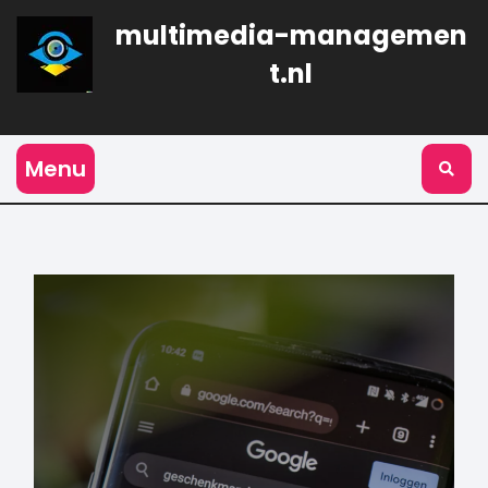
Naar
multimedia-managemen
de
inhoud
t.nl
gaan
Menu