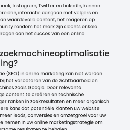
book, Instagram, Twitter en LinkedIn, kunnen
preiden, interactie aangaan met volgers en
 van waardevolle content, het reageren op
nity rondom het merk zijn slechts enkele
dragen aan het succes van een online
n zoekmachineoptimalisatie
ting?
e (SEO) in online marketing kan niet worden
 bij het verbeteren van de zichtbaarheid en
hines zoals Google. Door relevante
e content te creëren en technische
oger ranken in zoekresultaten en meer organisch
otere kans dat potentiële klanten uw website
in meer leads, conversies en omzetgroei voor uw
p te nemen in uw online marketingstrategie om
urzame resultaten te behalen.