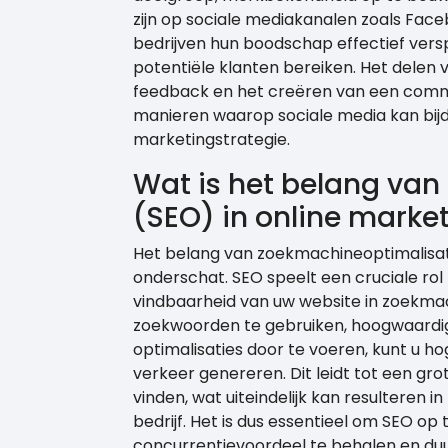
zijn op sociale mediakanalen zoals Face
bedrijven hun boodschap effectief vers
potentiële klanten bereiken. Het delen
feedback en het creëren van een commu
manieren waarop sociale media kan bij
marketingstrategie.
Wat is het belang va
(SEO) in online marke
Het belang van zoekmachineoptimalisati
onderschat. SEO speelt een cruciale rol
vindbaarheid van uw website in zoekmac
zoekwoorden te gebruiken, hoogwaardig
optimalisaties door te voeren, kunt u h
verkeer genereren. Dit leidt tot een gr
vinden, wat uiteindelijk kan resulteren 
bedrijf. Het is dus essentieel om SEO o
concurrentievoordeel te behalen en du