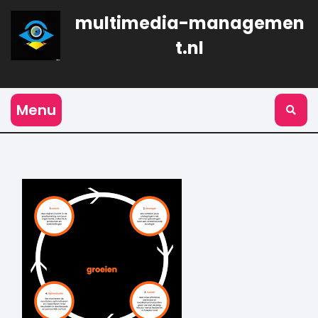
Naar
multimedia-managemen
de
inhoud
t.nl
gaan
Menu