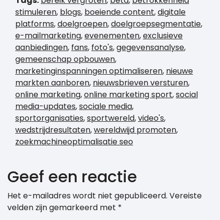
Tags:
bereik vergroten
,
beta
,
betrokkenheid
stimuleren
,
blogs
,
boeiende content
,
digitale
platforms
,
doelgroepen
,
doelgroepsegmentatie
,
e-mailmarketing
,
evenementen
,
exclusieve
aanbiedingen
,
fans
,
foto's
,
gegevensanalyse
,
gemeenschap opbouwen
,
marketinginspanningen optimaliseren
,
nieuwe
markten aanboren
,
nieuwsbrieven versturen
,
online marketing
,
online marketing sport
,
social
media-updates
,
sociale media
,
sportorganisaties
,
sportwereld
,
video's
,
wedstrijdresultaten
,
wereldwijd promoten
,
zoekmachineoptimalisatie seo
Geef een reactie
Het e-mailadres wordt niet gepubliceerd.
Vereiste
velden zijn gemarkeerd met
*