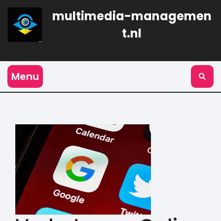
Naar
multimedia-managemen
de
inhoud
t.nl
gaan
Menu