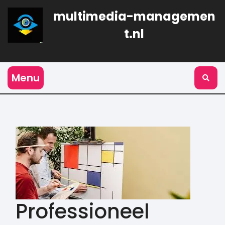
Naar
multimedia-managemen
de
inhoud
t.nl
gaan
Menu
Professioneel