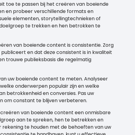
eit toe te passen bij het creëren van boeiende
n en probeer verschillende formats en
suele elementen, storytellingtechnieken of
doelgroep te trekken en hen betrokken te
eëren van boeiende content is consistentie. Zorg
ubliceert en dat deze consistent is in kwaliteit
 een trouwe publieksbasis die regelmatig
n van uw boeiende content te meten. Analyseer
welke onderwerpen populair zijn en welke
 van betrokkenheid en conversies. Pas uw
en om constant te blijven verbeteren.
et creëren van boeiende content een onmisbare
oelgroep aan te spreken, hen te betrekken en
or rekening te houden met de behoeften van uw
 consistentie te handhaven, kunt u effectieve