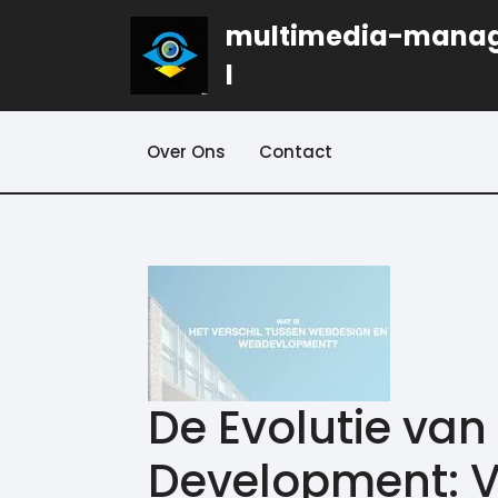
Naar
multimedia-mana
de
inhoud
l
gaan
Over Ons
Contact
De Evolutie va
Development: V