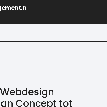
gement.n
n Webdesign
an Concept tot