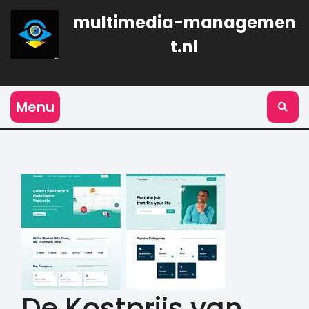
Naar
multimedia-managemen
de
inhoud
t.nl
gaan
Menu
De Kostprijs van