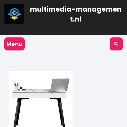
Naar
multimedia-managemen
de
inhoud
t.nl
gaan
Menu