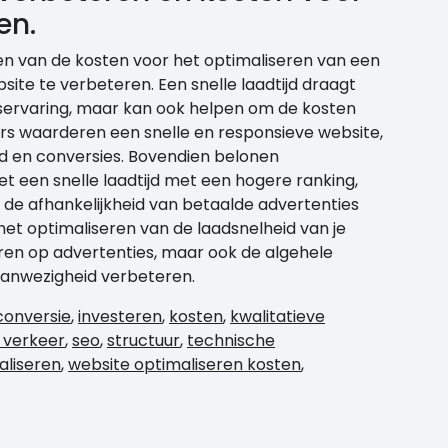
en.
ren van de kosten voor het optimaliseren van een
site te verbeteren. Een snelle laadtijd draagt
erservaring, maar kan ook helpen om de kosten
ers waarderen een snelle en responsieve website,
d en conversies. Bovendien belonen
 een snelle laadtijd met een hogere ranking,
de afhankelijkheid van betaalde advertenties
het optimaliseren van de laadsnelheid van je
aren op advertenties, maar ook de algehele
e aanwezigheid verbeteren.
conversie
,
investeren
,
kosten
,
kwalitatieve
 verkeer
,
seo
,
structuur
,
technische
aliseren
,
website optimaliseren kosten
,