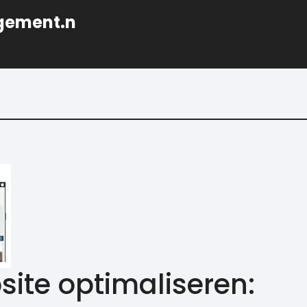
gement.n
ite optimaliseren: