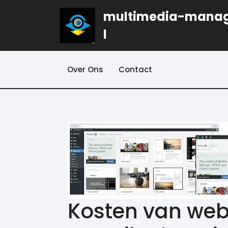
Naar
multimedia-mana
de
inhoud
l
gaan
Over Ons
Contact
Kosten van webs