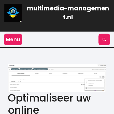
Naar
multimedia-managemen
de
inhoud
t.nl
gaan
Menu
Optimaliseer uw
online