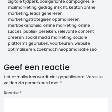
digitale tijdperk
,
doelgerichte campagnes
,
e-
mailmarketing
,
gedrag
,
inzicht
,
keaton online
marketing
,
leads genereren
,
marketingstrategieën optimaliseren
,
merkbekendheid
,
online marketing
,
online
succes
,
publiek bereiken
,
relevante content
creëren
,
social media marketing
,
sociale
platforms gebruiken
,
voorkeuren
,
website
optimaliseren
,
zoekmachineoptimalisatie seo
Geef een reactie
Het e-mailadres wordt niet gepubliceerd.
Vereiste
velden zijn gemarkeerd met
*
Reactie
*