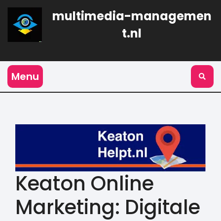
Naar
multimedia-managemen
de
inhoud
t.nl
gaan
Menu
Keaton Online
Marketing: Digitale