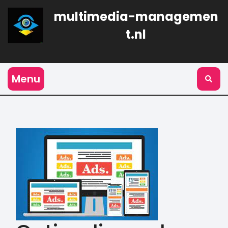
Naar
multimedia-managemen
de
inhoud
t.nl
gaan
Menu