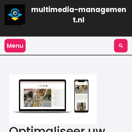
Naar
multimedia-managemen
de
inhoud
t.nl
gaan
Menu
Optimaliseer uw