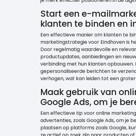
je merk effectief positioneren in de digit
Start een e-mailmar
klanten te binden en i
Een effectieve manier om klanten te bin
marketingstrategie voor Eindhoven is 
Door regelmatig waardevolle en relevant
productupdates, aanbiedingen en nieuws
verbinding met hun klanten opbouwen. E
gepersonaliseerde berichten te verzen
verhogen, wat kan leiden tot een grotere
Maak gebruik van onlin
Google Ads, om je bere
Een effectieve tip voor online marketing
advertenties, zoals Google Ads, om je b
plaatsen op platforms zoals Google, ku
ze actief op zoek zijn naar producten of d