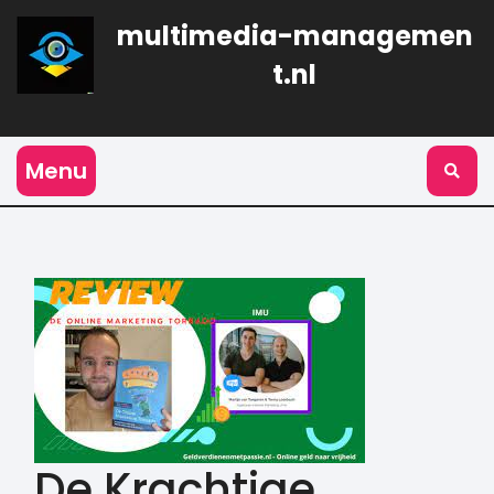
Naar
multimedia-managemen
de
inhoud
t.nl
gaan
Menu
De Krachtige