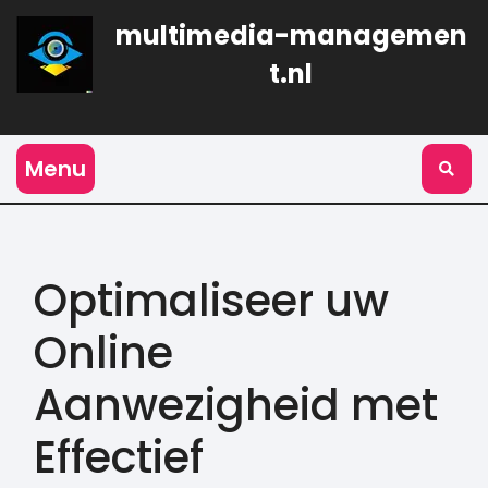
Naar
multimedia-managemen
de
inhoud
t.nl
gaan
Menu
Optimaliseer uw
Online
Aanwezigheid met
Effectief