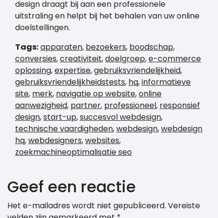
design draagt bij aan een professionele
uitstraling en helpt bij het behalen van uw online
doelstellingen.
Tags:
apparaten
,
bezoekers
,
boodschap
,
conversies
,
creativiteit
,
doelgroep
,
e-commerce
oplossing
,
expertise
,
gebruiksvriendelijkheid
,
gebruiksvriendelijkheidstests
,
hq
,
informatieve
site
,
merk
,
navigatie op website
,
online
aanwezigheid
,
partner
,
professioneel
,
responsief
design
,
start-up
,
succesvol webdesign
,
technische vaardigheden
,
webdesign
,
webdesign
hq
,
webdesigners
,
websites
,
zoekmachineoptimalisatie seo
Geef een reactie
Het e-mailadres wordt niet gepubliceerd.
Vereiste
velden zijn gemarkeerd met
*