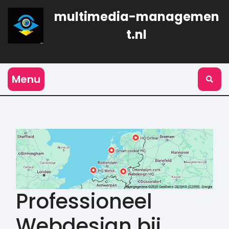
Naar
multimedia-managemen
de
inhoud
t.nl
gaan
Menu
Professioneel
Webdesign bij