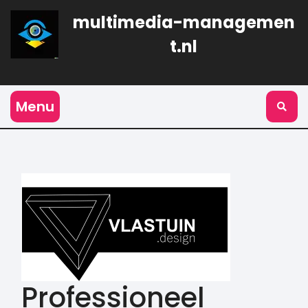
Naar
multimedia-managemen
de
inhoud
t.nl
gaan
Menu
Professioneel