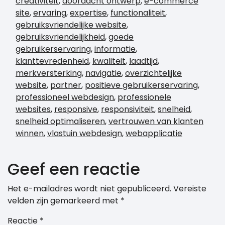
creativiteit
,
doordacht ontwerp
,
e-commerce
site
,
ervaring
,
expertise
,
functionaliteit
,
gebruiksvriendelijke website
,
gebruiksvriendelijkheid
,
goede
gebruikerservaring
,
informatie
,
klanttevredenheid
,
kwaliteit
,
laadtijd
,
merkversterking
,
navigatie
,
overzichtelijke
website
,
partner
,
positieve gebruikerservaring
,
professioneel webdesign
,
professionele
websites
,
responsive
,
responsiviteit
,
snelheid
,
snelheid optimaliseren
,
vertrouwen van klanten
winnen
,
vlastuin webdesign
,
webapplicatie
Geef een reactie
Het e-mailadres wordt niet gepubliceerd.
Vereiste
velden zijn gemarkeerd met
*
Reactie
*