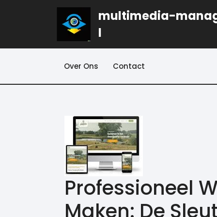
Naar
multimedia-mana
de
inhoud
l
gaan
Over Ons
Contact
Professioneel 
Maken: De Sleut