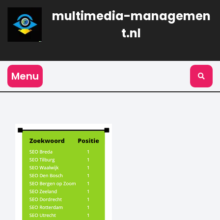
Naar
multimedia-managemen
de
inhoud
t.nl
gaan
Menu