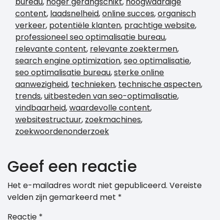
bureau
,
hoger gerangschikt
,
hoogwaardige
content
,
laadsnelheid
,
online succes
,
organisch
verkeer
,
potentiële klanten
,
prachtige website
,
professioneel seo optimalisatie bureau
,
relevante content
,
relevante zoektermen
,
search engine optimization
,
seo optimalisatie
,
seo optimalisatie bureau
,
sterke online
aanwezigheid
,
technieken
,
technische aspecten
,
trends
,
uitbesteden van seo-optimalisatie
,
vindbaarheid
,
waardevolle content
,
websitestructuur
,
zoekmachines
,
zoekwoordenonderzoek
Geef een reactie
Het e-mailadres wordt niet gepubliceerd.
Vereiste
velden zijn gemarkeerd met
*
Reactie
*