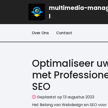
Naar
multimedia-mana
de
inhoud
l
gaan
Over Ons
Contact
Optimaliseer u
met Profession
SEO
Geplaatst op 13 augustus 2023
Het Belang van Webdesign en SEO voor 