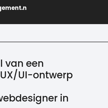
gement.n
ol van een
 UX/UI-ontwerp
webdesigner in