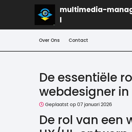
Naar
multimedia-mana
de
inhoud
l
gaan
Over Ons
Contact
De essentiële r
webdesigner in
Geplaatst op 07 januari 2026
De rol van een 